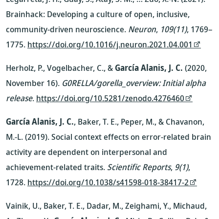
Brainhack: Developing a culture of open, inclusive,
community-driven neuroscience.
Neuron
,
109(11)
, 1769–
1775.
https://doi.org/10.1016/j.neuron.2021.04.001
Herholz, P., Vogelbacher, C., &
García Alanis, J. C.
(2020,
November 16).
G0RELLA/gorella_overview: Initial alpha
release
.
https://doi.org/10.5281/zenodo.4276460
García Alanis, J. C.
, Baker, T. E., Peper, M., & Chavanon,
M.-L. (2019). Social context effects on error-related brain
activity are dependent on interpersonal and
achievement-related traits.
Scientific Reports
,
9(1)
,
1728.
https://doi.org/10.1038/s41598-018-38417-2
Vainik, U., Baker, T. E., Dadar, M., Zeighami, Y., Michaud,