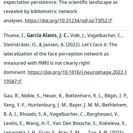
expectation persistence: The scientific landscape as
revealed by bibliometric network
analyses.
https://doi.org/10.31234/osf.io/73f52
Thome, I.,
García Alanis, J. C.
, Volk, J., Vogelbacher, C.,
Steinsträter, O., & Jansen, A. (2022). Let’s face it: The
lateralization of the face perception network as
measured with fMRI is not clearly right
dominant.
https://doi.org/10.1016/j.neuroimage.2022.1
19587
Gau, R., Noble, S., Heuer, K., Bottenhorn, K. L., Bilgin, I. P.,
Yang, Y.-F., Huntenburg, J. M., Bayer, J. M. M., Bethlehem,
R. A. I., Rhoads, S. A., Vogelbacher, C., Borghesani, V.,
Levitis, E., Wang, H.-T., Van Den Bossche, S., Kobeleva, X.,
Legarreta, J. H., Guay, S., Atay, S. M., … Zuo, X.-N. (2021).